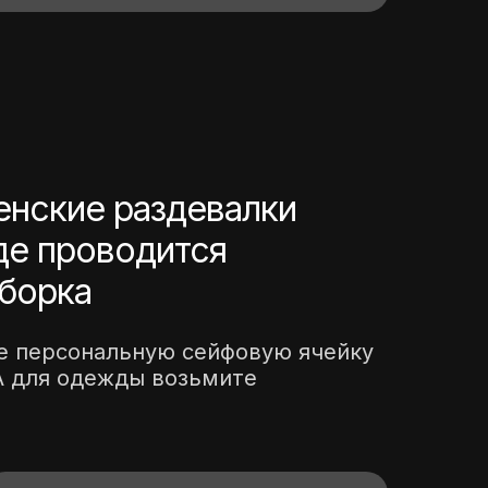
нские раздевалки
де проводится
борка
те персональную сейфовую ячейку
А для одежды возьмите