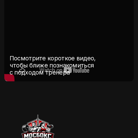
Звоните и пишите нам по любым
вопросам
+7 985 544-16-94
+7 495 156-20-57
TELEGRAM
EMAIL
© ООО «Адепт Джим», 2026
Юридические документы