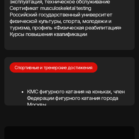
Посмотрите короткое видео,
чтобы ближе познакомиться
с подходом тренера
Москва, Бутово,
Изюмская ул., 22к3
Работа клуба: будни с 06:00 до 00:00,
выходные дни с 07:00 до 23:00
Отдел продаж: ежедневно
с 10:00 до 22:00