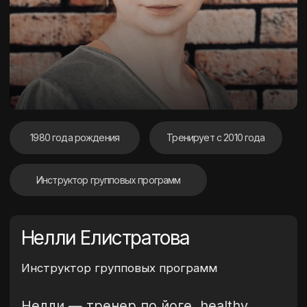
1980 года рождения
Тренирует с 2010 года
Инструктор групповых программ
Нелли Елистратова
Инструктор групповых программ
Нелли — тренер по йоге, healthy
back, pump, stretch, abs bums, fitness
mix. Научит чувствовать свое тело,
поможет убрать зажимы,
расслабиться и почувствовать себя
моложе. Нелли помогает
скорректировать фигуру и осанку,
работает с людьми, имеющими
нарушение опорно-двигательного
аппарата, помогает развить
выносливость
Образование