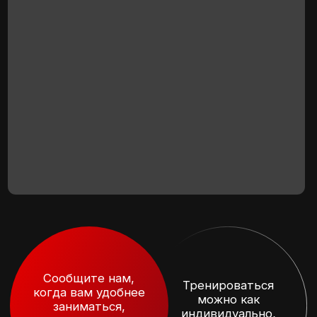
Сообщите нам,
Тренироваться
когда вам удобнее
можно как
заниматься,
индивидуально,
а мы под вас
так и с другом
подстроимся
Вас будут
Вы будете
направлять
заниматься
тренеры
в комфортном
с многолетним
и безопасном зале
опытом