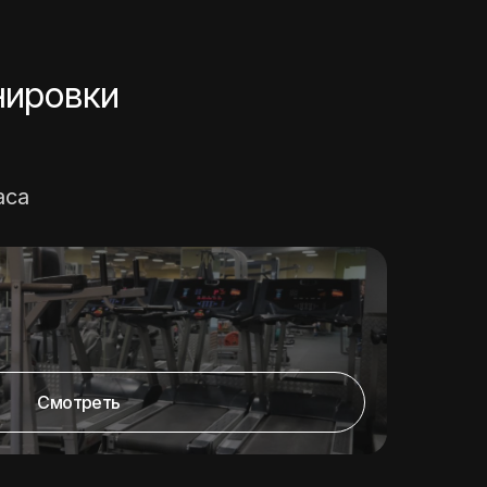
нировки
аса
Смотреть