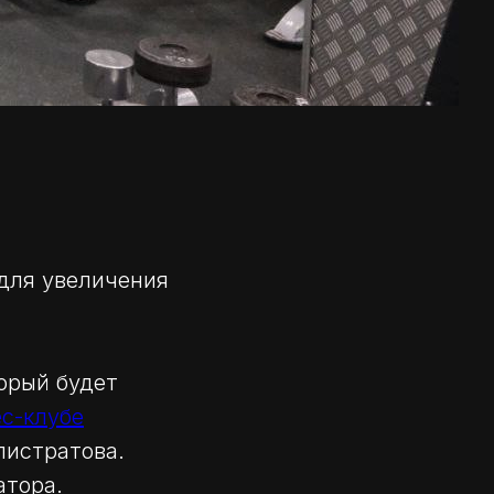
 для увеличения
орый будет
с-клубе
листратова.
атора.